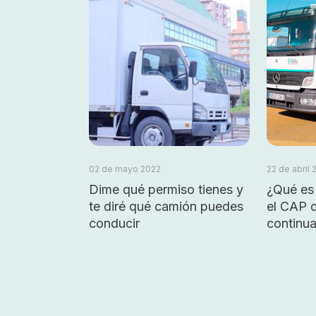
02 de mayo 2022
22 de abril 
Dime qué permiso tienes y
¿Qué es 
te diré qué camión puedes
el CAP 
conducir
continu