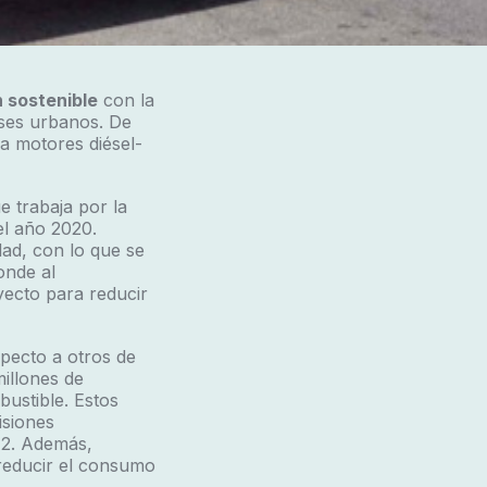
 sostenible
con la
ses urbanos. De
za motores diésel-
e trabaja por la
el año 2020.
ad, con lo que se
onde al
yecto para reducir
specto a otros de
millones de
ustible. Estos
isiones
 2. Además,
reducir el consumo