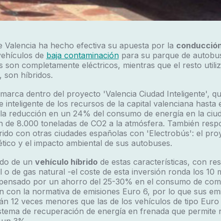
 Valencia ha hecho efectiva su apuesta por la
conducción
vehículos de
baja contaminación
para su parque de autobu
s son completamente eléctricos, mientras que el resto utili
, son híbridos.
arca dentro del proyecto 'Valencia Ciudad Inteligente', qu
e inteligente de los recursos de la capital valenciana hasta 
 la reducción en un 24% del consumo de energía en la ciud
n de 8.000 toneladas de CO2 a la atmósfera. También resp
do con otras ciudades españolas con 'Electrobús': el pro
tico y el impacto ambiental de sus autobuses.
ado de un
vehículo híbrido
de estas características, con re
 o de gas natural -el coste de esta inversión ronda los 10 
pensado por un ahorro del 25-30% en el consumo de comb
 con la normativa de emisiones Euro 6, por lo que sus em
án 12 veces menores que las de los vehículos de tipo Euro
stema de recuperación de energía en frenada que permite 