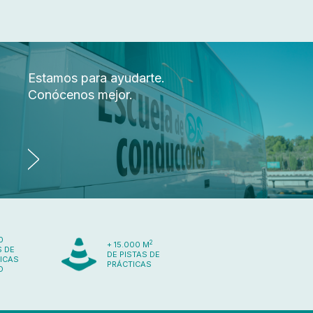
Estamos para ayudarte.
Conócenos mejor.
0
2
+ 15.000 M
 DE
DE PISTAS DE
ICAS
PRÁCTICAS
O