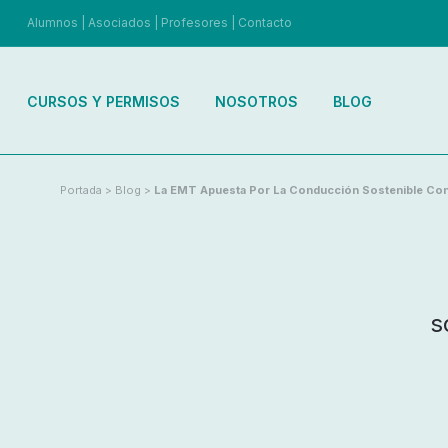
Alumnos
|
Asociados
|
Profesores
|
Contacto
CURSOS Y PERMISOS
NOSOTROS
BLOG
Portada
>
Blog
>
La EMT Apuesta Por La Conducción Sostenible Con 
s