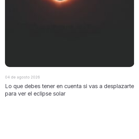
04 de agosto 2026
04
Lo que debes tener en cuenta si vas a desplazarte
C
para ver el eclipse solar
s