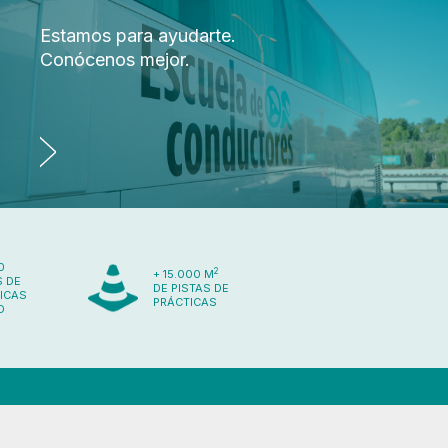
Estamos para ayudarte.
Conócenos mejor.
0
2
+ 15.000 M
 DE
DE PISTAS DE
ICAS
PRÁCTICAS
O