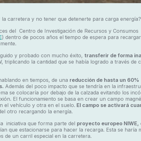
r la carretera y no tener que detenerte para carga energía?
nces del Centro de Investigación de Recursos y Consumos
E
) dentro de pocos años el
tiempo de espera para recargar
lmente.
guido y probado con mucho éxito,
transferir de forma in
 triplicando la cantidad que se había logrado a través de c
 hablando en tiempos, de una
reducción de hasta un 60% 
s.
Además del poco impacto que se tendría en la infraestr
tema se colocaría por debajo de la calzada evitando los in
exión. El funcionamiento se basa en crear un campo magné
 el vehículo y otra en el suelo.
El campo se activará cuan
el otro recargando la energía.
la iniciativa que forma parte del
proyecto europeo NIWE,
an que estacionarse para hacer la recarga. Esta se haría 
 de un carril especial en la carretera.