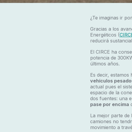
¿Te imaginas ir po
Gracias a los ava
Energéticos (
CIRC
reducirá sustancia
El CIRCE ha conse
potencia de 300KW,
últimos años.
Es decir, estamos
vehículos pesado
actual pues el sis
espacio de la con
dos fuentes: una en
pase por encima
d
La mejor parte de 
camiones no tendrí
movimiento a través