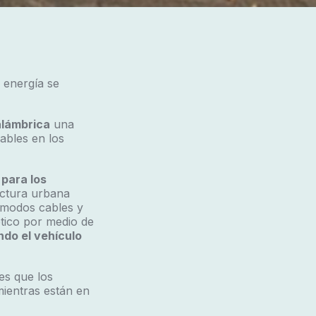
 energía se
alámbrica
una
ables en los
para los
uctura urbana
cómodos cables y
tico por medio de
do el vehículo
es que los
mientras están en