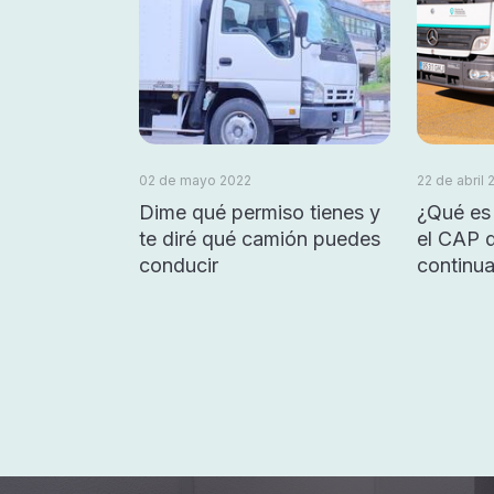
02 de mayo 2022
22 de abril 
Dime qué permiso tienes y
¿Qué es 
te diré qué camión puedes
el CAP 
conducir
continu