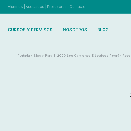
Alumnos
|
Asociados
|
Profesores
|
Contacto
CURSOS Y PERMISOS
NOSOTROS
BLOG
Portada
>
Blog
>
Para El 2020 Los Camiones Eléctricos Podrán Reca