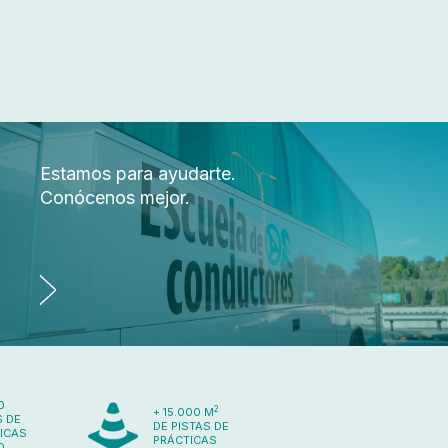
Estamos para ayudarte.
Conócenos mejor.
0
2
+ 15.000 M
 DE
DE PISTAS DE
ICAS
PRÁCTICAS
O