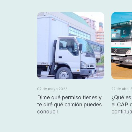
02 de mayo 2022
22 de abril 
Dime qué permiso tienes y
¿Qué es 
te diré qué camión puedes
el CAP 
conducir
continu