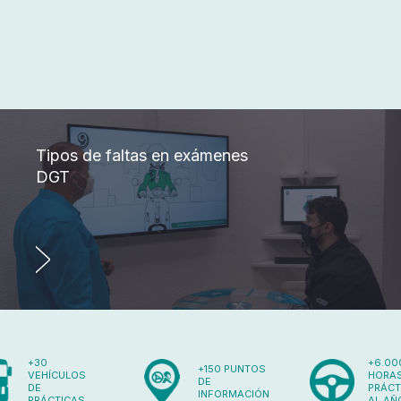
Tipos de faltas en exámenes
DGT
+30
+6.00
+150 PUNTOS
VEHÍCULOS
HORAS
DE
DE
PRÁCT
INFORMACIÓN
PRÁCTICAS
AL AÑ