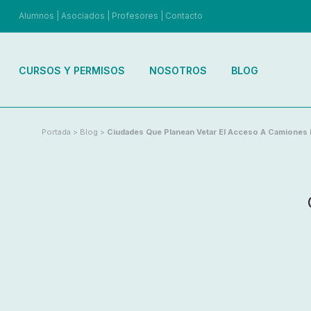
Alumnos
|
Asociados
|
Profesores
|
Contacto
CURSOS Y PERMISOS
NOSOTROS
BLOG
Portada
>
Blog
>
Ciudades Que Planean Vetar El Acceso A Camiones