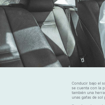
Conducir bajo el s
se cuenta con la p
también una herra
unas gafas de sol 