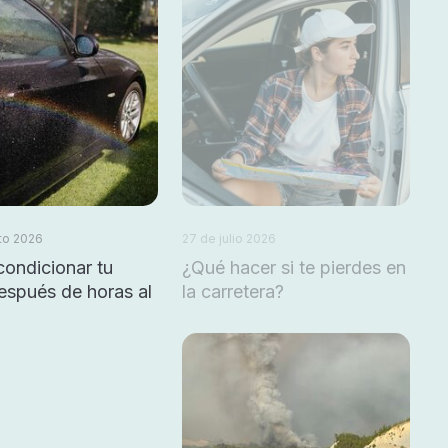
to 2026
27 de julio 2026
ondicionar tu
¿Qué hacer si te pierdes en
espués de horas al
la carretera?