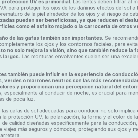
a protección UV es primordial
. Las lentes deben filtrar al
A para proteger los ojos de los dañinos efectos del sol a
rematuro de la piel alrededor de los ojos y el riesgo de cat
izadas pueden ser beneficiosas, ya que reducen el des
ficies como el asfalto mojado o la carrocería de otros v
año de las gafas también son importantes
. Se recomiend
ompletamente los ojos y los contornos faciales, para evitar
to no solo mejora la visión, sino que también reduce la f
s largos
.
Las monturas envolventes suelen ser una excele
ntes también puede influir en la experiencia de conducció
es, verdes o marrones neutros son las más recomendadas
colores y proporcionan una percepción natural del entor
, especialmente al conducir de noche, es crucial para man
es de poca luz.
 las gafas de sol adecuadas para conducir no solo implica 
n la protección UV, la polarización, la forma y el color de las
 de calidad diseñadas específicamente para la conducción,
de viajes más seguros y cómodos, protegiendo sus ojos y m
arretera.