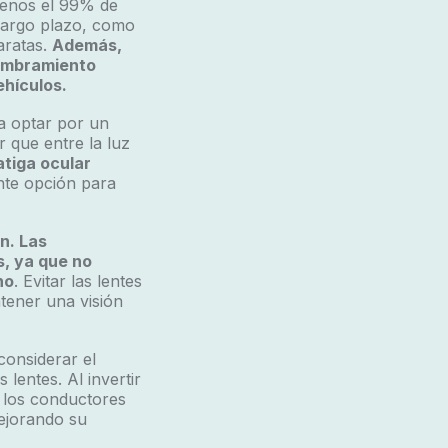
 menos el 99% de
 largo plazo, como
aratas.
Además,
lumbramiento
ehículos.
a optar por un
 que entre la luz
atiga ocular
nte opción para
n. Las
, ya que no
no
. Evitar las lentes
tener una visión
considerar el
 lentes. Al invertir
 los conductores
ejorando su