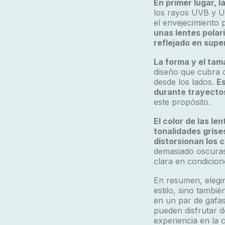
En primer lugar, l
los rayos UVB y UV
el envejecimiento p
unas lentes polar
reflejado en super
La forma y el tam
diseño que cubra c
desde los lados.
Es
durante trayecto
este propósito.
El color de las le
tonalidades gris
distorsionan los 
demasiado oscuras
clara en condicion
En resumen, elegir
estilo, sino tambié
en un par de gafas
pueden disfrutar 
experiencia en la c