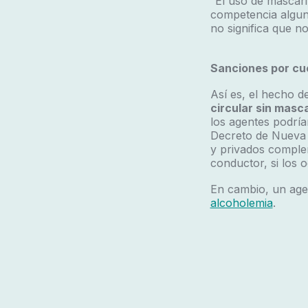
“El uso de mascari
competencia alguna
no significa que 
Sanciones por cue
Así es, el hecho 
circular sin masca
los agentes podrí
Decreto de Nueva N
y privados complem
conductor, si los 
En cambio, un age
alcoholemia
.