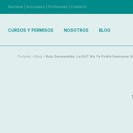
Alumnos
|
Asociados
|
Profesores
|
Contacto
CURSOS Y PERMISOS
NOSOTROS
BLOG
Portada
>
Blog
>
Bulo Desmentido: La DGT No Te Podrá Sancionar Si 