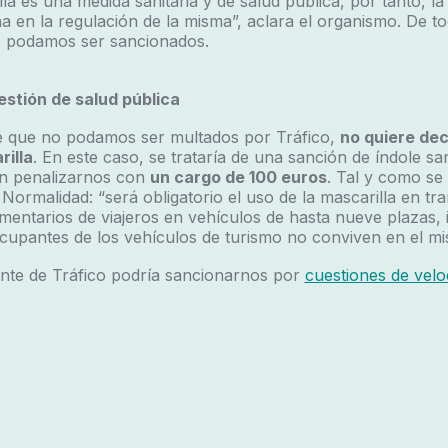
lla es una medida sanitaria y de salud pública, por tanto, l
 en la regulación de la misma”, aclara el organismo. De t
no podamos ser sancionados.
stión de salud pública
de que no podamos ser multados por Tráfico,
no quiere dec
rilla
. En este caso, se trataría de una sanción de índole san
an penalizarnos con
un cargo de 100 euros
. Tal y como se 
ormalidad: “será obligatorio el uso de la mascarilla en tr
entarios de viajeros en vehículos de hasta nueve plazas, i
ocupantes de los vehículos de turismo no conviven en el mi
nte de Tráfico podría sancionarnos por
cuestiones de velo