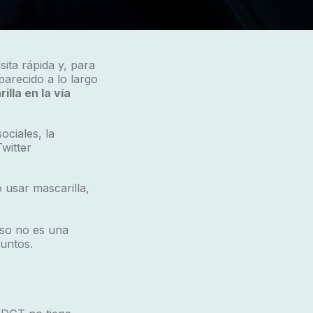
sita rápida y, para
parecido a lo largo
illa en la vía
ciales, la
witter
 usar mascarilla,
uso no es una
untos.