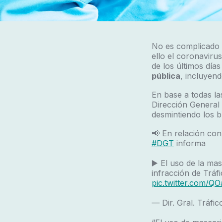
No es complicado en
ello el coronaviru
de los últimos dí
pública
, incluyen
En base a todas la
Dirección General 
desmintiendo los b
📢 En relación con
#DGT
informa
▶️ El uso de la ma
infracción de Trá
pic.twitter.com/Q
— Dir. Gral. Tráf