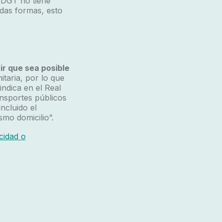
a DGT no tiene
odas formas, esto
ir que sea posible
itaria, por lo que
indica en el Real
ansportes públicos
ncluido el
smo domicilio”.
cidad o