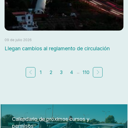
09 de julio 2026
Llegan cambios al reglamento de circulación
...
1
2
3
4
110
Calendario de próximos cursos y
permisos