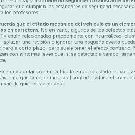
rna (Valencia) y
mantiene un seguimiento constante del e
gurar que cumplen los estándares de seguridad necesarios
 los profesores.
cuerda que el estado mecánico del vehículo es un elem
gos en carretera
.
No en vano, algunos de los defectos má
 ITV están relacionados precisamente con neumáticos, alu
o, aplazar una revisión o ignorar una pequeña avería pued
inero a corto plazo, pero suele tener el efecto contrario.
n con síntomas leves que, si se detectan a tiempo, tiene
ca.
uerda que contar con un vehículo en buen estado no solo a
as, sino que también mejora el confort, reduce el consumo
ridad de quienes viajan en él.