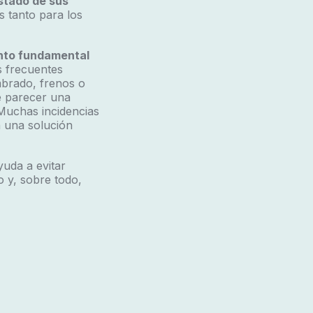
stado de sus
 tanto para los
ento fundamental
s frecuentes
mbrado, frenos o
e parecer una
 Muchas incidencias
n una solución
yuda a evitar
 y, sobre todo,