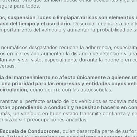
gura para todos.
s, suspensión, luces o limpiaparabrisas son elementos 
so del tiempo y el uso diario.
Descuidar cualquiera de ell
mportamiento del vehículo y aumentar la probabilidad de su
 neumáticos desgastados reducen la adherencia, especialm
os en mal estado aumentan la distancia de detención y una
ltan ver y ser visto, especialmente durante la noche o en c
versas.
ia del mantenimiento no afecta únicamente a quienes ut
 una prioridad para las empresas y entidades cuyos veh
circulación
, como ocurre con las autoescuelas.
rantizar el perfecto estado de los vehículos es todavía más
stán aprendiendo a conducir y necesitan hacerlo en co
ás, un vehículo en buen estado transmite confianza y per
endizaje sin preocupaciones añadidas.
Escuela de Conductores
, quien desarrolla parte de su fo