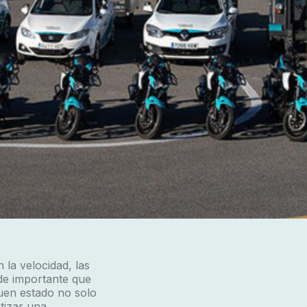
 la velocidad, las
 de importante que
uen estado no solo
tizar una