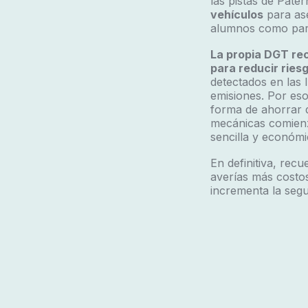
las pistas de Pate
vehículos
para ase
alumnos como para
La propia DGT re
para reducir ries
detectados en las
emisiones. Por es
forma de ahorrar d
mecánicas comienza
sencilla y económi
En definitiva, rec
averías más costos
incrementa la segu