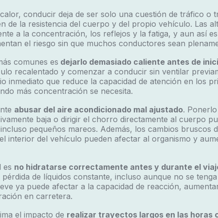
calor, conducir deja de ser solo una cuestión de tráfico o 
 de la resistencia del cuerpo y del propio vehículo. Las a
nte a la concentración, los reflejos y la fatiga, y aun así e
entan el riesgo sin que muchos conductores sean plename
 más comunes es
dejarlo demasiado caliente antes de inic
culo recalentado y comenzar a conducir sin ventilar previ
o inmediato que reduce la capacidad de atención en los pr
ando más concentración se necesita.
ente
abusar del aire acondicionado mal ajustado
. Ponerlo
vamente baja o dirigir el chorro directamente al cuerpo 
o incluso pequeños mareos. Además, los cambios bruscos 
y el interior del vehículo pueden afectar al organismo y aum
l es
no hidratarse correctamente antes y durante el viaj
pérdida de líquidos constante, incluso aunque no se tenga
leve ya puede afectar a la capacidad de reacción, aumenta
ración en carretera.
ima el impacto de
realizar trayectos largos en las horas 