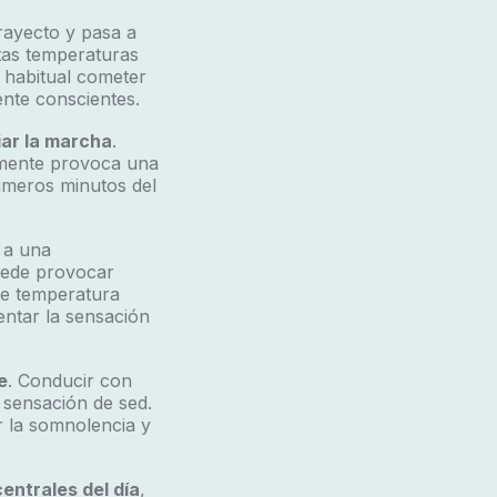
trayecto y pasa a
ltas temperaturas
s habitual cometer
nte conscientes.
iar la marcha
.
amente provoca una
imeros minutos del
 a una
puede provocar
de temperatura
entar la sensación
e
. Conducir con
 sensación de sed.
r la somnolencia y
centrales del día
,