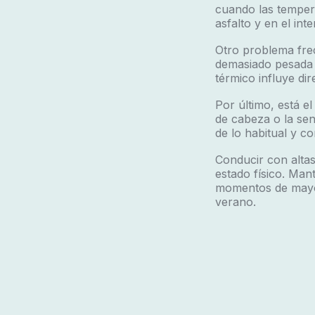
cuando las temper
asfalto y en el int
Otro problema fr
demasiado pesada o
térmico influye di
Por último, está e
de cabeza o la se
de lo habitual y c
Conducir con altas
estado físico. Man
momentos de mayor 
verano.