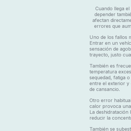
Cuando llega el 
depender también
afectan directame
errores que aum
Uno de los fallos
Entrar en un vehí
sensación de agobi
trayecto, justo cu
También es frecu
temperatura excesi
sequedad, fatiga 
entre el exterior 
de cansancio.
Otro error habitua
calor provoca una 
La deshidratación 
reducir la concent
También se subest