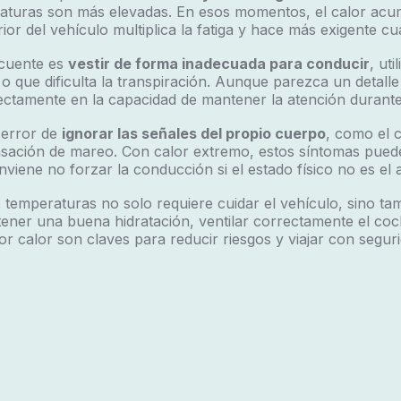
aturas son más elevadas. En esos momentos, el calor acu
erior del vehículo multiplica la fatiga y hace más exigente c
ecuente es
vestir de forma inadecuada para conducir
, ut
 que dificulta la transpiración. Aunque parezca un detalle
rectamente en la capacidad de mantener la atención durant
l error de
ignorar las señales del propio cuerpo
, como el c
nsación de mareo. Con calor extremo, estos síntomas pued
onviene no forzar la conducción si el estado físico no es el
 temperaturas no solo requiere cuidar el vehículo, sino ta
tener una buena hidratación, ventilar correctamente el coch
calor son claves para reducir riesgos y viajar con seguri