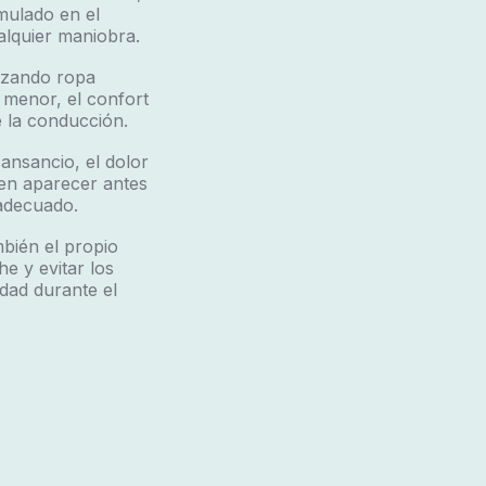
mulado en el
ualquier maniobra.
ilizando ropa
 menor, el confort
e la conducción.
ansancio, el dolor
en aparecer antes
 adecuado.
mbién el propio
e y evitar los
dad durante el