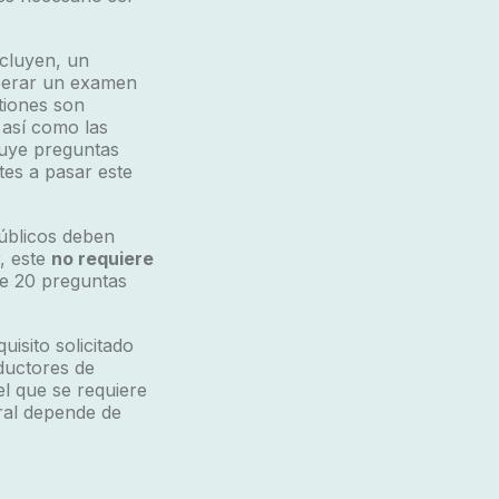
cluyen, un
uperar un examen
tiones son
 así como las
luye preguntas
tes a pasar este
úblicos deben
, este
no requiere
de 20 preguntas
isito solicitado
ductores de
l que se requiere
ral depende de