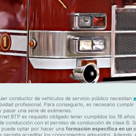
uier conductor de vehículos de servicio público necesitan
e
tividad profesional. Para conseguirlo, es necesario cumpli
 y pasar una serie de exámenes.
rnet BTP es requisito obligado tener cumplidos los 18 años 
de conducción con el permiso de conducción de clase B. Si
e puede optar por hacer una
formación específica en un 
e permita acreditar los conocimientos adquiridos. Además, 