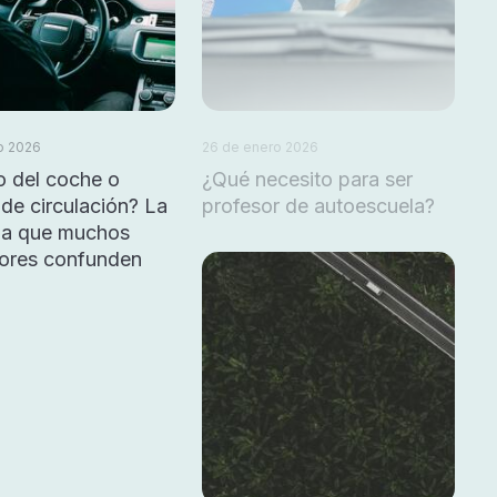
o 2026
26 de enero 2026
o del coche o
¿Qué necesito para ser
de circulación? La
profesor de autoescuela?
cia que muchos
ores confunden