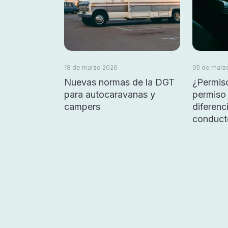
18 de marzo 2026
05 de marz
Nuevas normas de la DGT
¿Permis
para autocaravanas y
permiso 
campers
diferen
conduct