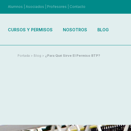
Alumnos
|
Asociados
|
Profesores
|
Contacto
CURSOS Y PERMISOS
NOSOTROS
BLOG
Portada
>
Blog
>
¿Para Qué Sirve El Permiso BTP?