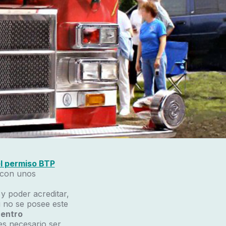
l permiso BTP
r con unos
y poder acreditar,
 no se posee este
centro
es necesario ser