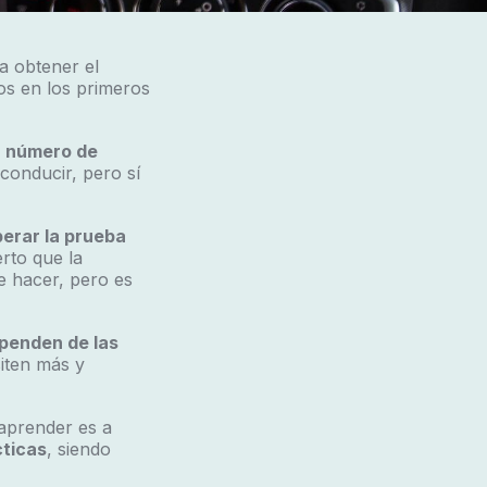
a obtener el
os en los primeros
n número de
conducir, pero sí
erar la prueba
rto que la
e hacer, pero es
penden de las
iten más y
 aprender es a
cticas
, siendo