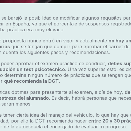
se barajó la posibilidad de modificar algunos requisitos par
r en España, ya que el porcentaje de suspensos registrad
eba práctica era muy elevado.
la propuesta nunca entró en vigor y actualmente
no hay u
orias
que se tengan que cumplir para aprobar el carnet de 
n cuenta los siguientes pasos y recomendaciones.
a poder aprobar el examen práctico de conducir,
debes sup
nuación un test psicotécnico
. Una vez superas esto, es cie
no determina ningún número de prácticas que se tengan qu
er
qué recomienda la DGT
.
icas óptimas para presentarte al examen, a día de hoy,
de
destreza del alumnado
. Es decir, habrá personas que neces
isarán menos.
e tener cierta idea del manejo del vehículo, lo que hay que
idad, por ello la DGT recomienda hacer
entre 20 y 30 prá
r de la autoescuela el encargado de evaluar tu progreso.