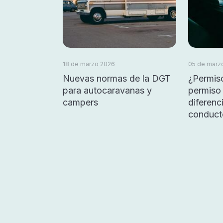
18 de marzo 2026
05 de marz
Nuevas normas de la DGT
¿Permis
para autocaravanas y
permiso 
campers
diferen
conduct