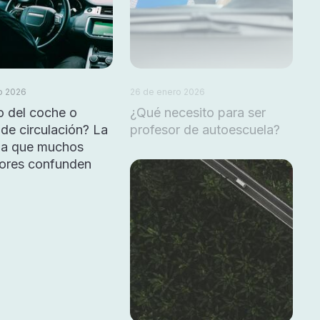
o 2026
26 de enero 2026
o del coche o
¿Qué necesito para ser
de circulación? La
profesor de autoescuela?
cia que muchos
ores confunden