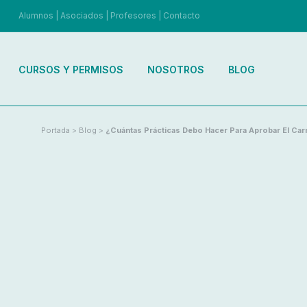
Alumnos
|
Asociados
|
Profesores
|
Contacto
CURSOS Y PERMISOS
NOSOTROS
BLOG
Portada
>
Blog
>
¿Cuántas Prácticas Debo Hacer Para Aprobar El Car