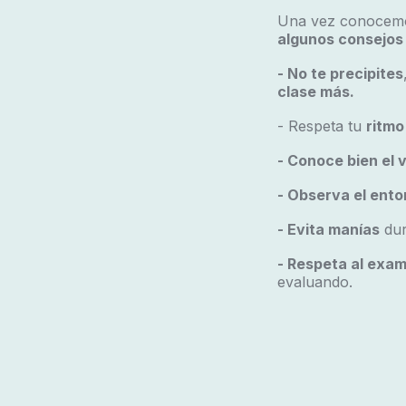
Una vez conocemos
algunos consejos 
- No te precipites
clase más.
- Respeta tu
ritmo
- Conoce bien el 
- Observa el ent
- Evita manías
dur
- Respeta al exa
evaluando.