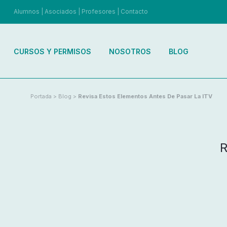
Alumnos
|
Asociados
|
Profesores
|
Contacto
CURSOS Y PERMISOS
NOSOTROS
BLOG
Portada
>
Blog
>
Revisa Estos Elementos Antes De Pasar La ITV
R