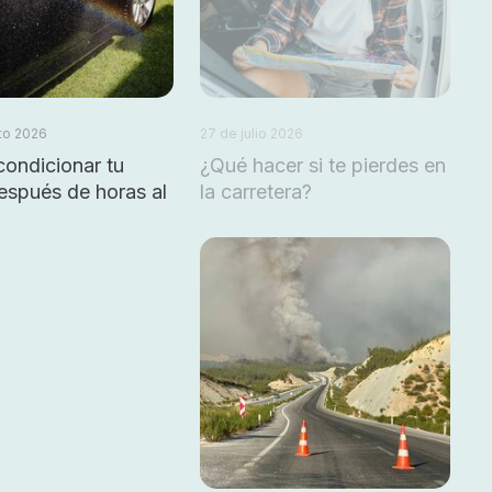
to 2026
27 de julio 2026
ondicionar tu
¿Qué hacer si te pierdes en
espués de horas al
la carretera?