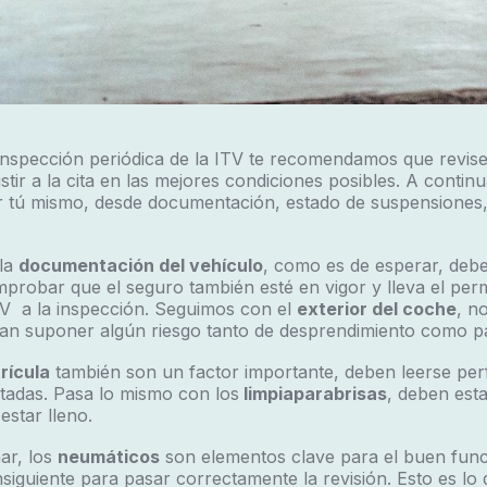
inspección periódica de la ITV te recomendamos que revise
stir a la cita en las mejores condiciones posibles. A contin
r tú mismo, desde documentación, estado de suspensiones,
la
documentación del vehículo
, como es de esperar, debe
probar que el seguro también esté en vigor y lleva el perm
 ITV a la inspección. Seguimos con el
exterior del coche
, n
an suponer algún riesgo tanto de desprendimiento como pa
rícula
también son un factor importante, deben leerse pe
ietadas. Pasa lo mismo con los
limpiaparabrisas
, deben est
estar lleno.
ar, los
neumáticos
son elementos clave para el buen func
siguiente para pasar correctamente la revisión. Esto es lo 