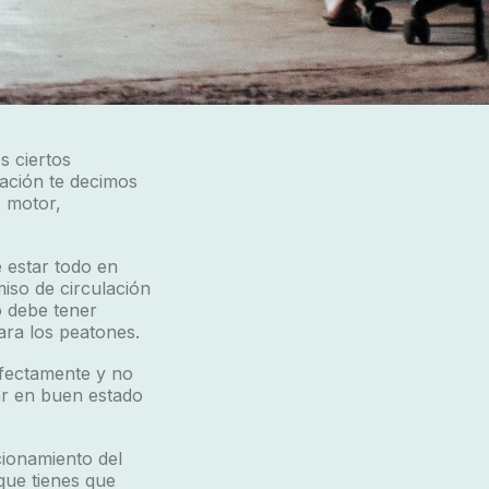
s ciertos
uación te decimos
 motor,
 estar todo en
iso de circulación
o debe tener
ra los peatones.
rfectamente y no
ar en buen estado
ionamiento del
que tienes que