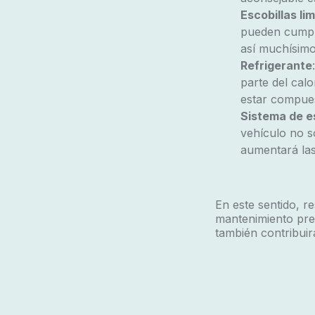
Escobillas li
pueden cumpli
así muchísimos
Refrigerante
parte del cal
estar compues
Sistema de e
vehículo no s
aumentará las
En este sentido, re
mantenimiento prev
también contribuir