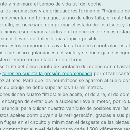
te y mermará el tiempo de vida útil del coche.
o a los neumáticos y amortiguadores forman el “triángulo de 
omplementan de forma que, si uno de ellos falla, el resto t
 ello, es necesario comprobar el estado de los discos y las 
ucimos, escuchamos ruidos o el coche recorre más distanci
amos llevarlo al taller lo más rápido posible.
res
: estos componentes ayudan al coche a controlar las al
sorbe las irregularidades del suelo y se encarga de asegur
tén siempre en contacto con el firme.
 se trata del único punto de contacto del coche con el asfal
e
tener en cuenta la presión recomendada
por el fabricante
z al mes. Para que los neumáticos se agarren al suelo cor
e su dibujo no debe superar los 1,6 milímetros.
ches tienen cuatro filtros: el de aceite, el de aire, el de com
 encargan de evitar que la suciedad lleve al motor, por lo 
 esencial para cuidar nuestro vehículo de posibles averías.
estos aceites contribuyen a la refrigeración, gracias a sus 
an fugas en el circuito y minimizan el desgaste de las pieza
s comprobar el nivel del depósito cada 1.500 kilómetros rec