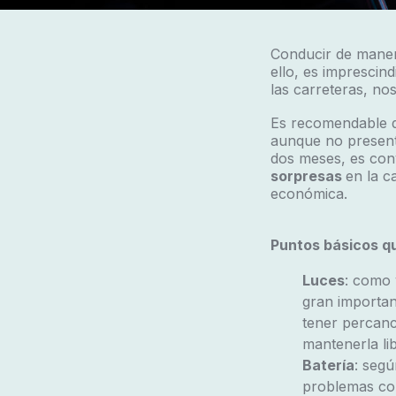
Conducir de maner
ello, es imprescind
las carreteras, no
Es recomendable 
aunque no presente
dos meses, es con
sorpresas
en la c
económica.
Puntos básicos qu
Luces
: como 
gran importan
tener percanc
mantenerla li
Batería
: segú
problemas con