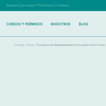
Alumnos
|
Asociados
|
Profesores
|
Contacto
CURSOS Y PERMISOS
NOSOTROS
BLOG
Portada
>
Blog
>
10 Claves De Mantenimiento Preventivo Para Tene