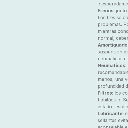
inesperadamen
Frenos
: junt
Los tres se c
problemas. Por
mientras cond
normal, deberí
Amortiguado
suspensión ab
neumáticos es
Neumáticos
:
recomendabl
menos, una ve
profundidad d
Filtros
: los co
habitáculo. Se
estado resulta
Lubricante
: 
sellantes evit
aconsejable e