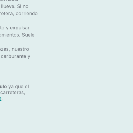
llueve. Si no
etera, corriendo
ito y expulsar
amientos. Suele
ezas, nuestro
 carburante y
ulo
ya que el
carreteras,
e
.