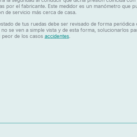
ra la
seguridad al conducir
que dicha presión coincida con 
idas por el fabricante. Este medidor es un manómetro que 
ción de servicio más cerca de casa.
estado de tus ruedas debe ser revisado de forma periódica 
 no se ven a simple vista y de esta forma, solucionarlos par
l peor de los casos
accidentes
.