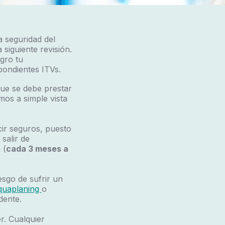
a seguridad del
siguiente revisión.
gro tu
pondientes ITVs.
que se debe prestar
os a simple vista
ir seguros, puesto
salir de
 (
cada 3 meses a
sgo de sufrir un
quaplaning
o
idente
.
r. Cualquier