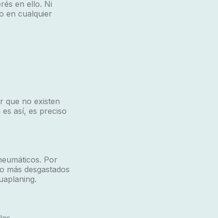
és en ello. Ni
 o en cualquier
ar que no existen
 es así, es preciso
 neumáticos. Por
nto más desgastados
uaplaning
.