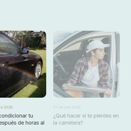
to 2026
27 de julio 2026
ondicionar tu
¿Qué hacer si te pierdes en
espués de horas al
la carretera?