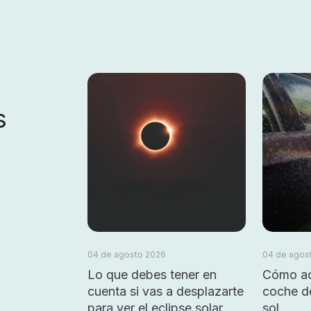
s
04 de agosto 2026
04 de agos
Lo que debes tener en
Cómo ac
cuenta si vas a desplazarte
coche d
para ver el eclipse solar
sol