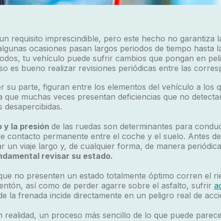
un requisito imprescindible, pero este hecho no garantiza l
lgunas ocasiones pasan largos periodos de tiempo hasta la 
odos, tu vehículo puede sufrir cambios que pongan en peli
o es bueno realizar revisiones periódicas entre las corres
 su parte, figuran entre los elementos del vehículo a los 
a que muchas veces presentan deficiencias que no detectam
 desapercibidas.
 y la
presión
de las ruedas
son determinantes para conduc
e contacto permanente entre el coche y el suelo. Antes de 
ar un viaje largo y, de cualquier forma, de manera periódica
ndamental revisar su estado.
ue no presenten un estado totalmente óptimo corren el rie
ntón, así como de perder agarre sobre el asfalto, sufrir
a
 de la frenada
incide directamente en un peligro real de acc
en realidad, un proceso más sencillo de lo que puede parece