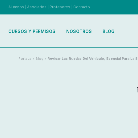
Alumnos
|
Asociados
|
Profesores
|
Contacto
CURSOS Y PERMISOS
NOSOTROS
BLOG
Portada
>
Blog
>
Revisar Las Ruedas Del Vehículo, Esencial Para La 