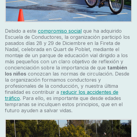
Debido a este
compromiso social
que ha adquirido
Escuela de Conductores, la organización participó los
pasados días 28 y 29 de Diciembre en la
Fireta de
Nadal
, celebrada en Quart de Poblet, mediante el
montaje de un parque de educación vial dirigido a los
más pequeños con un claro objetivo de reflexión y
concienciación sobre la importancia de que
también
los niños
conozcan las normas de circulación. Desde
la organización formamos conductores y
profesionales de la conducción, y nuestra última
finalidad es contribuir a
reducir los accidentes de
tráfico
. Para ello, es importante que desde edades
tempranas se inculquen estos principios, que en el
futuro ayuden a salvar vidas.