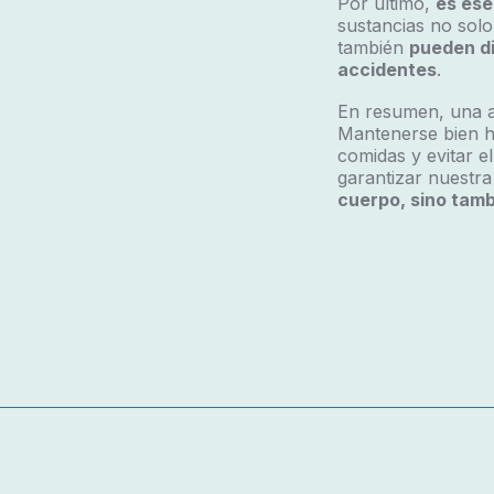
Por último,
es ese
sustancias no solo
también
pueden di
accidentes
.
En resumen, una a
Mantenerse bien hi
comidas y evitar e
garantizar nuestra
cuerpo, sino tamb