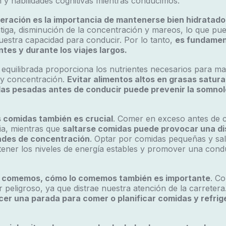
 y habilidades cognitivas mientras conducimos.
eración es la importancia de mantenerse bien hidratado
iga, disminución de la concentración y mareos, lo que pue
estra capacidad para conducir. Por lo tanto,
es fundamen
tes y durante los viajes largos.
equilibrada proporciona los nutrientes necesarios para ma
 y concentración.
Evitar alimentos altos en grasas satur
as pesadas antes de conducir puede prevenir la somnole
 comidas también es crucial
. Comer en exceso antes de 
a, mientras que
saltarse comidas puede provocar una di
tades de concentración
. Optar por comidas pequeñas y sal
tener los niveles de energía estables y promover una con
 comemos, cómo lo comemos también es importante
. C
peligroso, ya que distrae nuestra atención de la carretera
r una parada para comer o planificar comidas y refrig