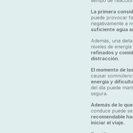
tiempo de reacción
La primera consid
puede provocar fat
negativamente a nu
suficiente agua an
Además, una dieta 
niveles de energía
refinados y comid
distracción
.
El momento de las
causar somnolenci
energía y dificul
del día puede man
segura.
Además de lo que
conduce puede ser 
recomendable hace
iniciar el viaje.