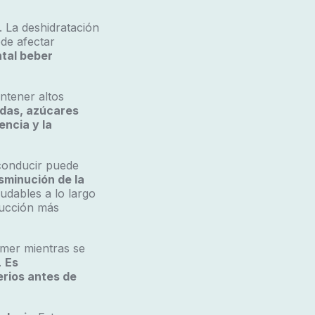
. La deshidratación
de afectar
tal beber
ntener altos
adas, azúcares
ncia y la
conducir puede
sminución de la
udables a lo largo
ducción más
omer mientras se
.
Es
erios antes de