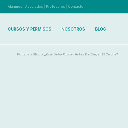
Alumnos
|
Asociados
|
Profesores
|
Contacto
CURSOS Y PERMISOS
NOSOTROS
BLOG
Portada
>
Blog
>
¿Qué Debo Comer Antes De Coger El Coche?