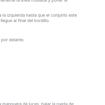
vamente la línea rotulada y poner la
 la izquierda hasta que el conjunto este
egue al final del bordillo.
 por delante.
a manguera de luces, bajar la rueda de