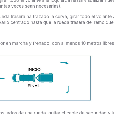
rar todo el volante a la izquierda hasta visualizar nue
uantas veces sean necesarias).
a trasera ha trazado la curva, girar todo el volante a
varlo centrado hasta que la rueda trasera del remolque ll
tor en marcha y frenado, con al menos 10 metros libres
s lados de una rueda, quitar el cable de seguridad y l