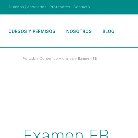
Alumnos
|
Asociados
|
Profesores
|
Contacto
CURSOS Y PERMISOS
NOSOTROS
BLOG
Portada
>
Contenido Alumnos
>
Examen EB
Examen EB