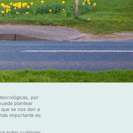
teorológicas, por
pueda plantear
 que se nos dan a
más importante es:
ra evitar cualquier