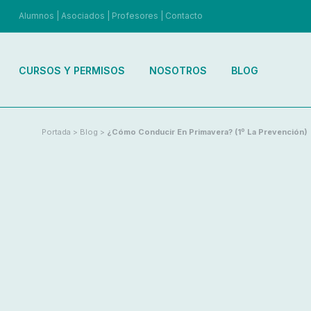
Alumnos
|
Asociados
|
Profesores
|
Contacto
CURSOS Y PERMISOS
NOSOTROS
BLOG
Portada
>
Blog
>
¿Cómo Conducir En Primavera? (1º La Prevención)