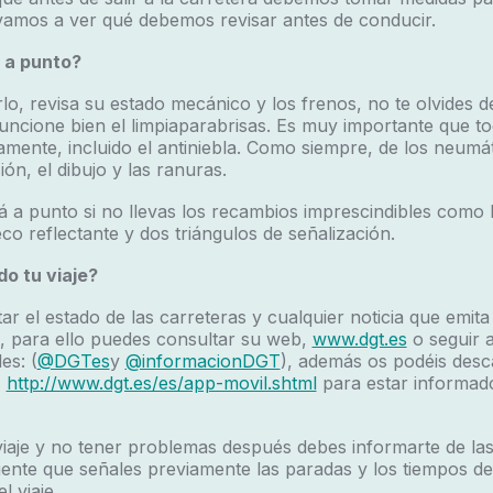
vamos a ver qué debemos revisar antes de conducir.
e a punto?
lo, revisa su estado mecánico y los frenos, no te olvides de
funcione bien el limpiaparabrisas. Es muy importante que to
mente, incluido el antiniebla. Como siempre, de los neumát
ón, el dibujo y las ranuras.
 a punto si no llevas los recambios imprescindibles como 
co reflectante y dos triángulos de señalización.
do tu viaje?
ar el estado de las carreteras y cualquier noticia que emita
, para ello puedes consultar su web,
www.dgt.es
o seguir a
es: (
@DGTes
y
@informacionDGT
), además os podéis desc
T
http://www.dgt.es/es/app-movil.shtml
para estar informad
 viaje y no tener problemas después debes informarte de las
iente que señales previamente las paradas y los tiempos d
l viaje.