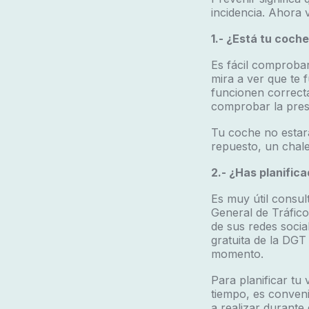
incidencia. Ahora 
1.- ¿Está tu coch
Es fácil comprobar
mira a ver que te 
funcionen correcta
comprobar la presi
Tu coche no estará
repuesto, un chale
2.- ¿Has planifica
Es muy útil consult
General de Tráfico
de sus redes social
gratuita de la DG
momento.
Para planificar tu
tiempo, es conven
a realizar durante e