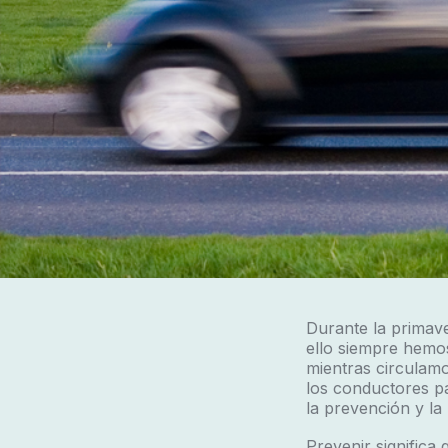
Durante la primav
ello siempre hemos
mientras circulam
los conductores p
la prevención y la
Prevenir significa