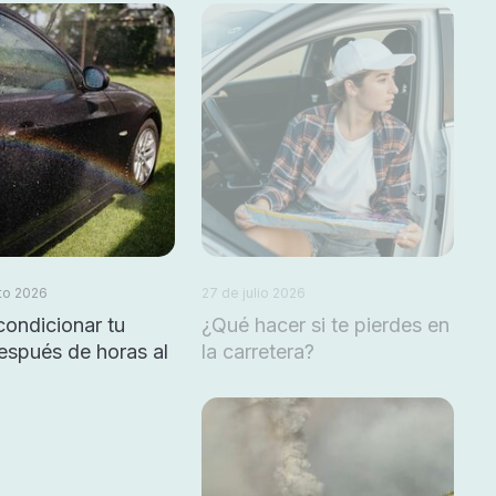
to 2026
27 de julio 2026
ondicionar tu
¿Qué hacer si te pierdes en
espués de horas al
la carretera?