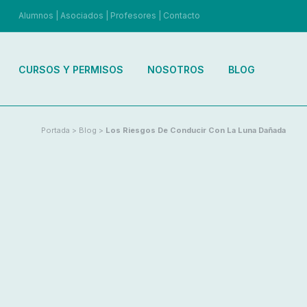
Alumnos
|
Asociados
|
Profesores
|
Contacto
CURSOS Y PERMISOS
NOSOTROS
BLOG
Portada
>
Blog
>
Los Riesgos De Conducir Con La Luna Dañada