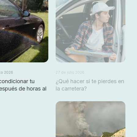
to 2026
27 de julio 2026
ondicionar tu
¿Qué hacer si te pierdes en
espués de horas al
la carretera?