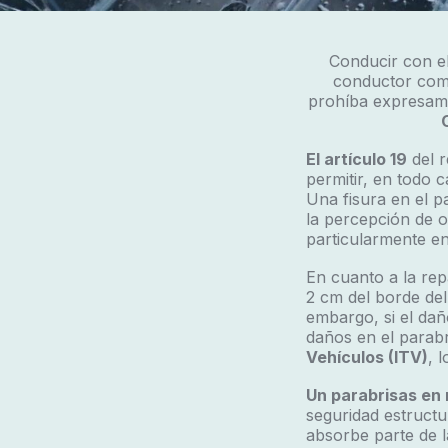
Conducir con el
conductor como
prohíba expresamen
El artículo 19
del r
permitir, en todo c
Una fisura en el p
la percepción de o
particularmente en 
En cuanto a la rep
2 cm del borde del
embargo, si el dañ
daños en el parab
Vehículos (ITV)
, 
Un parabrisas en m
seguridad estructu
absorbe parte de l