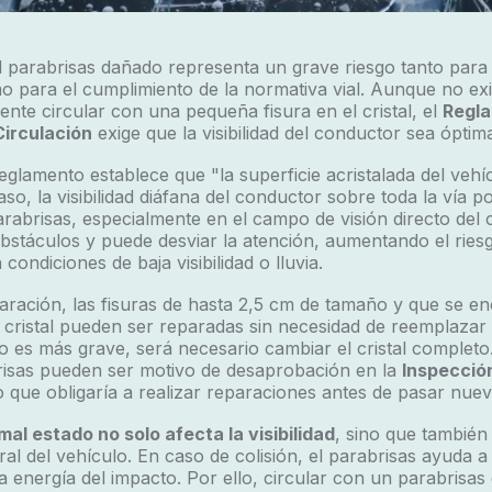
 parabrisas dañado representa un grave riesgo tanto para 
 para el cumplimiento de la normativa vial. Aunque no exi
te circular con una pequeña fisura en el cristal, el
Regla
Circulación
exige que la visibilidad del conductor sea óptim
eglamento establece que "la superficie acristalada del veh
aso, la visibilidad diáfana del conductor sobre toda la vía po
arabrisas, especialmente en el campo de visión directo del c
bstáculos y puede desviar la atención, aumentando el ries
condiciones de baja visibilidad o lluvia.
aración, las fisuras de hasta 2,5 cm de tamaño y que se e
 cristal pueden ser reparadas sin necesidad de reemplazar 
o es más grave, será necesario cambiar el cristal completo
risas pueden ser motivo de desaprobación en la
Inspecció
lo que obligaría a realizar reparaciones antes de pasar nuev
al estado no solo afecta la visibilidad
, sino que tambié
ral del vehículo. En caso de colisión, el parabrisas ayuda a
a energía del impacto. Por ello, circular con un parabrisas