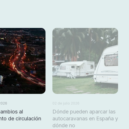
 2026
02 de julio 2026
cambios al
Dónde pueden aparcar las
to de circulación
autocaravanas en España y
dónde no