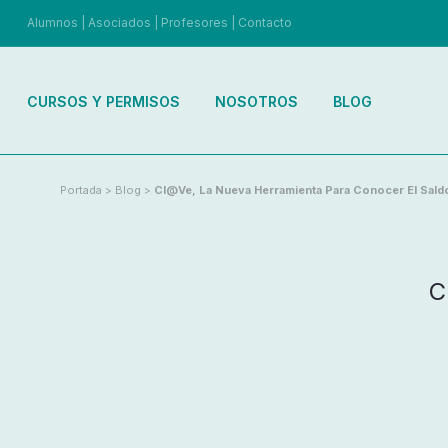
Alumnos
|
Asociados
|
Profesores
|
Contacto
CURSOS Y PERMISOS
NOSOTROS
BLOG
Portada
>
Blog
>
Cl@ve, La Nueva Herramienta Para Conocer El Sald
C