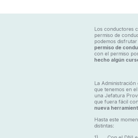
Los conductores c
permiso de conduc
podemos disfrutar
permiso de condu
con el permiso po
hecho algún curso
La Administración
que tenemos en el
una Jefatura Provi
que fuera fácil co
nueva herramienta
Hasta este mome
distintas:
1) Con el DNI el