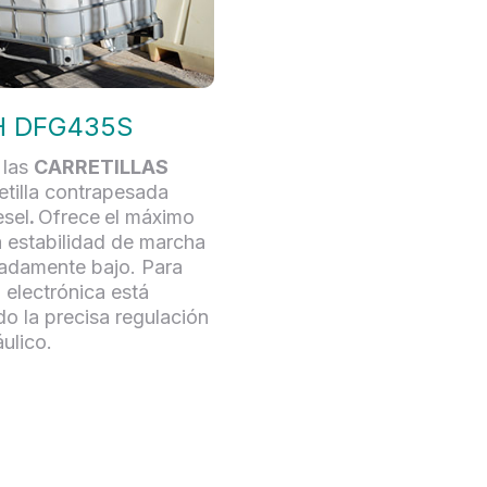
H DFG435S
 las
CARRETILLAS
etilla contrapesada
esel
.
Ofrece
el máximo
a estabilidad de marcha
madamente bajo. Para
electrónica está
o la precisa regulación
ulico.