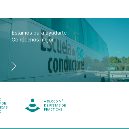
Estamos para ayudarte.
Conócenos mejor.
0
2
+ 15.000 M
 DE
DE PISTAS DE
ICAS
PRÁCTICAS
O