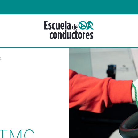
C
 TMC