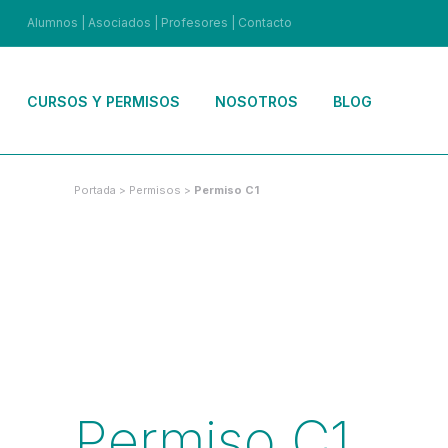
Alumnos
|
Asociados
|
Profesores
|
Contacto
CURSOS Y PERMISOS
NOSOTROS
BLOG
Portada
>
Permisos
>
Permiso C1
Permiso C1