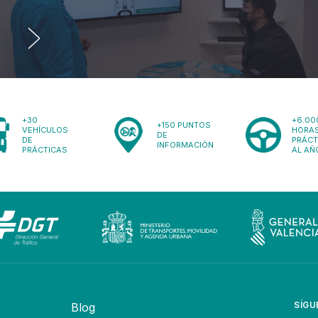
+30
+6.00
+150 PUNTOS
VEHÍCULOS
HORAS
DE
DE
PRÁCT
INFORMACIÓN
PRÁCTICAS
AL AÑ
SÍGU
Blog