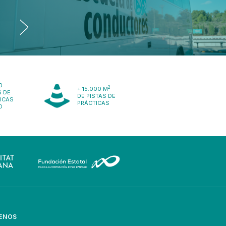
0
2
+ 15.000 M
 DE
DE PISTAS DE
ICAS
PRÁCTICAS
O
ENOS