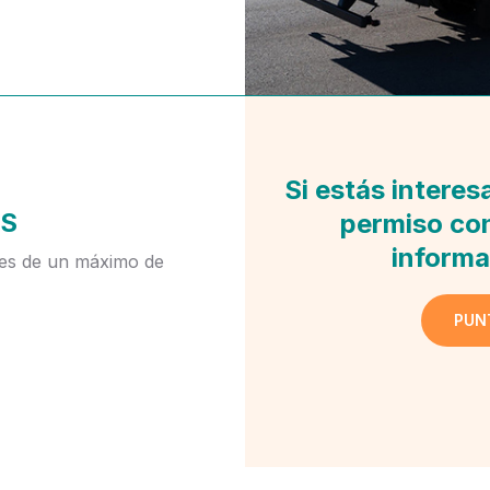
Si estás interes
S
permiso con
informa
es de un máximo de
PUN