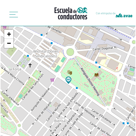
Con el impulso de
+
−
Puntos de información
de Puerto de Sagunto